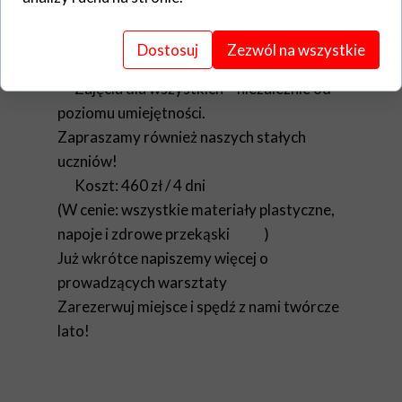
• Park Etnograficzny, Wały gen. Sikorskiego
19
Dostosuj
Zezwól na wszystkie
Grupy wiekowe: 6–12 lat oraz 12+
Zajęcia dla wszystkich – niezależnie od
poziomu umiejętności.
Zapraszamy również naszych stałych
uczniów!
Koszt: 460 zł / 4 dni
(W cenie: wszystkie materiały plastyczne,
napoje i zdrowe przekąski
)
Już wkrótce napiszemy więcej o
prowadzących warsztaty
Zarezerwuj miejsce i spędź z nami twórcze
lato!