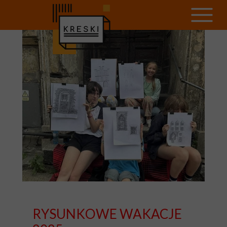
Article header
RYSUNKOWE WAKACJE