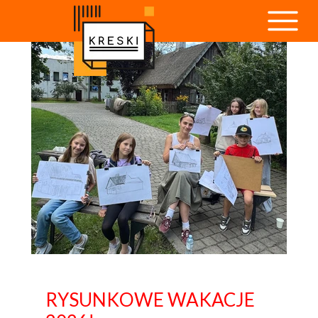
Article header
RYSUNKOWE WAKACJE